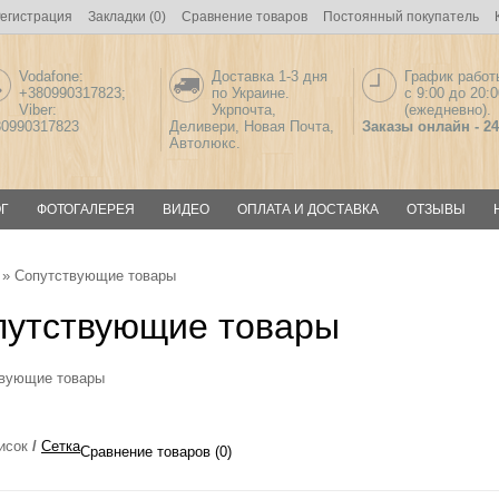
егистрация
Закладки (0)
Сравнение товаров
Постоянный покупатель
Vodafone:
Доставка 1-3 дня
График работ
+380990317823;
по Украине.
с 9:00 до 20:0
Viber:
Укрпочта,
(ежедневно).
80990317823
Деливери, Новая Почта,
Заказы онлайн - 24
Автолюкс.
Г
ФОТОГАЛЕРЕЯ
ВИДЕО
ОПЛАТА И ДОСТАВКА
ОТЗЫВЫ
» Сопутствующие товары
путствующие товары
вующие товары
исок
/
Сетка
Сравнение товаров (0)