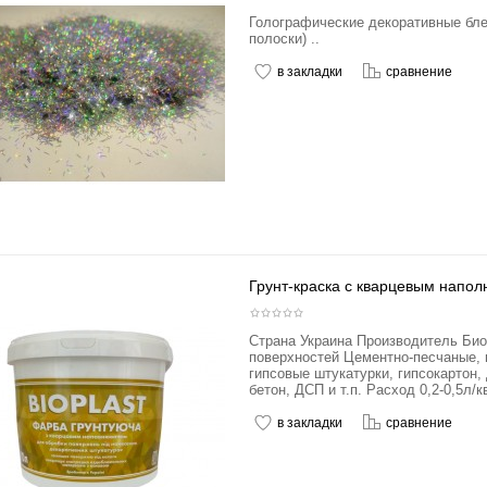
Голографические декоративные бле
полоски) ..
в закладки
сравнение
Грунт-краска с кварцевым напол
Страна Украина Производитель Б
поверхностей Цементно-песчаные, 
гипсовые штукатурки, гипсокартон,
бетон, ДСП и т.п. Расход 0,2-0,5л/кв
в закладки
сравнение