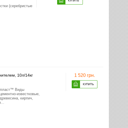
стки (серебристые
нителем, 10л/14кг
1 520 грн.
иопласт™ Виды
цементно-известковые,
 древесина, кирпич,
...