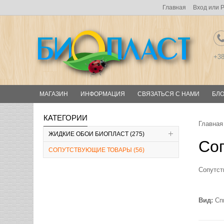
Главная
Вход
или
Р
+3
МАГАЗИН
ИНФОРМАЦИЯ
СВЯЗАТЬСЯ С НАМИ
БЛО
КАТЕГОРИИ
Главная
ЖИДКИЕ ОБОИ БИОПЛАСТ (275)
Со
СОПУТСТВУЮЩИЕ ТОВАРЫ (56)
Сопутст
Вид:
Сп