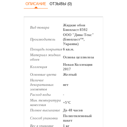
ОПИСАНИЕ
ОТЗЫВЫ (0)
Жидкие обои
Вид товара
Биопласт 8592
ООО "Дина-Текс"
Производитель
(Биопласт™,
Украина)
Площадь покрытия
6 кв.м.
Материал жидких
Основа целлюлоза
обоев
Новая Коллекция
Коллекция
2017
Основные цвета
Желтый
Наличие
декоративных
нет
элементов
Расход воды
-
Мин. температура
+5°С
нанесения
Полное высыхание
До 48 часов
Полиэтиленовый
Способ упаковки
пакет
Вес в упаковке
1 кг