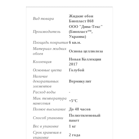
Жидкие обои
Вид товара
Биопласт 868
ООО "Дина-Текс"
Производитель
(Биопласт™,
Украина)
Площадь покрытия
6 кв.м.
Материал жидких
Основа целлюлоза
обоев
Новая Коллекция
Коллекция
2017
Основные цвета
Голубой
Наличие
декоративных
Вермикулит
элементов
Расход воды
-
Мин. температура
+5°С
нанесения
Полное высыхание
До 48 часов
Полиэтиленовый
Способ упаковки
пакет
Вес в упаковке
1 кг
Срок хранения в
2 года
упаковке