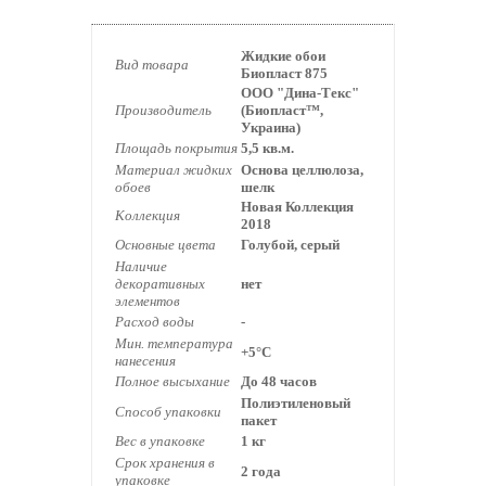
Жидкие обои
Вид товара
Биопласт 875
ООО "Дина-Текс"
Производитель
(Биопласт™,
Украина)
Площадь покрытия
5,5 кв.м.
Материал жидких
Основа целлюлоза
,
обоев
шелк
Новая Коллекция
Коллекция
2018
Основные цвета
Голубой, серый
Наличие
декоративных
нет
элементов
Расход воды
-
Мин. температура
+5°С
нанесения
Полное высыхание
До 48 часов
Полиэтиленовый
Способ упаковки
пакет
Вес в упаковке
1 кг
Срок хранения в
2 года
упаковке